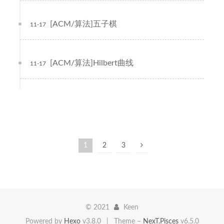
[ACM/算法]五子棋
11-17
[ACM/算法]Hilbert曲线
11-17
1
2
3
©
2021
Keen
Powered by
Hexo
v3.8.0
|
Theme –
NexT.Pisces
v6.5.0