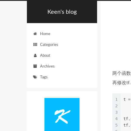
Keen's blog
Home
Categories
About
Archives
两个函数
Tags
再修改tf
1
t =
2
   
3
   
4
tf.
5
tf.