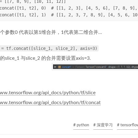
= [[7, 8, 9], [10, 11, 12]]
concat([t1, t2], 0)  # [[1, 2, 3], [4, 5, 6], [7, 8, 9],
concat([t1, t2], 1)  # [[1, 2, 3, 7, 8, 9], [4, 5, 6, 10
个参数0 代表以第1维合并，1代表第二维合并…
 = tf.concat([slice_1, slice_2], axis=3)
lice_1 与slice_2 的合并需要设置axis=3.
www.tensorflow.org/api_docs/python/tf/slice
www.tensorflow.org/api_docs/python/tf/concat
# python
# 深度学习
# tensorflo