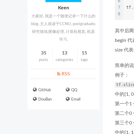
6
   
7
tf.
Keen
8
   
大家好, 我是一个随便记录一下什么的
blog. 主人就读于CCNU, postgraduate.
其中后两个
研究领域:图像处理, 计算机视觉, 机器
学习.
begi
size
35
13
15
posts
categories
tags
简单的说
RSS
例子：
tf.slic
GitHub
QQ
中的[1, 0
DouBan
Email
第一个1 代表
第二个0 代
第三个0
中的[1, 1